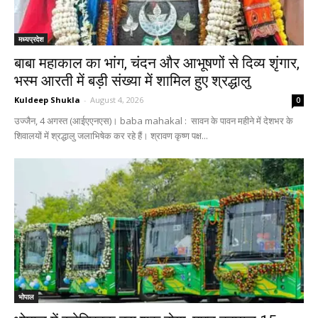
मध्यप्रदेश
बाबा महाकाल का भांग, चंदन और आभूषणों से दिव्य शृंगार,
भस्म आरती में बड़ी संख्या में शामिल हुए श्रद्धालु
Kuldeep Shukla
-
August 4, 2026
0
उज्जैन, 4 अगस्त (आईएएनएस)। baba mahakal : सावन के पावन महीने में देशभर के
शिवालयों में श्रद्धालु जलाभिषेक कर रहे हैं। श्रावण कृष्ण पक्ष...
भोपाल