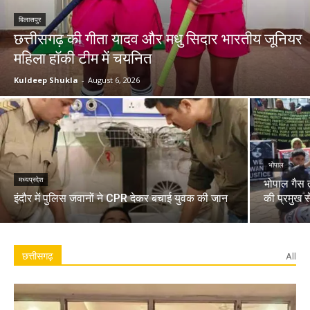
बिलासपुर
छत्तीसगढ़ की गीता यादव और मधु सिदार भारतीय जूनियर
महिला हॉकी टीम में चयनित
Kuldeep Shukla
-
August 6, 2026
भोपाल
मध्यप्रदेश
भोपाल गैस त
इंदौर में पुलिस जवानों ने CPR देकर बचाई युवक की जान
की प्रमुख 
छत्तीसगढ़
All