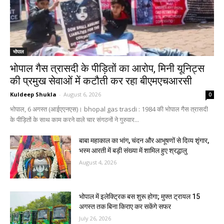
भोपाल
भोपाल गैस त्रासदी के पीड़ितों का आरोप, मिनी यूनिट्स
की प्रमुख सेवाओं में कटौती कर रहा बीएमएचआरसी
Kuldeep Shukla
-
August 6, 2026
0
भोपाल, 6 अगस्त (आईएएनएस)। bhopal gas trasdi : 1984 की भोपाल गैस त्रासदी
के पीड़ितों के साथ काम करने वाले चार संगठनों ने गुरुवार...
बाबा महाकाल का भांग, चंदन और आभूषणों से दिव्य शृंगार,
भस्म आरती में बड़ी संख्या में शामिल हुए श्रद्धालु
August 4, 2026
भोपाल में इलेक्ट्रिक बस शुरू होगा; मुफ्त ट्रायल 15
अगस्त तक बिना किराए कर सकेंगे सफर
July 26, 2026