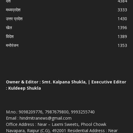
देश
4384
मध्यप्रदेश
3333
उत्तर प्रदेश
1430
खेल
1396
विदेश
1389
मनोरंजन
1353
Owner & Editor : Smt. Kalpana Shukla, | Executive Editor
: Kuldeep Shukla
M.no.: 9098209776, 7987679800, 9993255740
Email : hindmitranews@gmail.com
Office Address : Near – Laxmi Sweets, Phool Chowk
Navapara, Raipur (C.G), 492001 Residential Address : Near