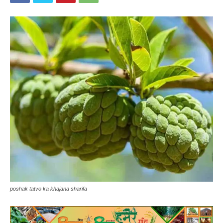
poshak tatvo ka khajana sharifa