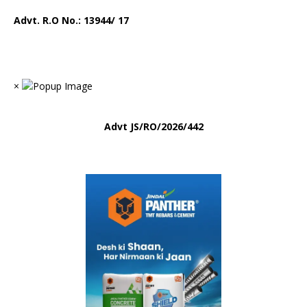
Advt. R.O No.:
13944/ 17
×
Advt
JS/RO/2026/442