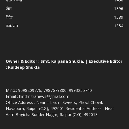
खेल
1396
विदेश
1389
मनोरंजन
1354
Owner & Editor : Smt. Kalpana Shukla, | Executive Editor
: Kuldeep Shukla
M.no.: 9098209776, 7987679800, 9993255740
Email : hindmitranews@gmail.com
Office Address : Near – Laxmi Sweets, Phool Chowk
Navapara, Raipur (C.G), 492001 Residential Address : Near
Aam Bagicha Sunder Nagar, Raipur (C.G), 492013