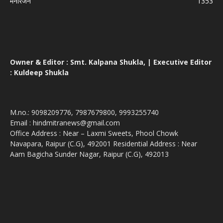
मनोरंजन
1353
Owner & Editor : Smt. Kalpana Shukla, | Executive Editor
: Kuldeep Shukla
M.no.: 9098209776, 7987679800, 9993255740
Email : hindmitranews@gmail.com
Office Address : Near – Laxmi Sweets, Phool Chowk
Navapara, Raipur (C.G), 492001 Residential Address : Near
Aam Bagicha Sunder Nagar, Raipur (C.G), 492013