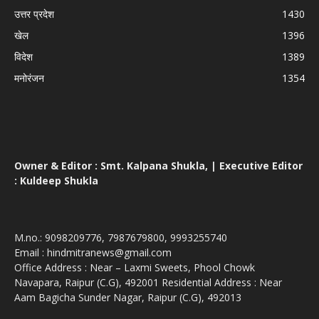
उत्तर प्रदेश
1430
खेल
1396
विदेश
1389
मनोरंजन
1354
Owner & Editor : Smt. Kalpana Shukla, | Executive Editor
: Kuldeep Shukla
M.no.: 9098209776, 7987679800, 9993255740
Email : hindmitranews@gmail.com
Office Address : Near – Laxmi Sweets, Phool Chowk
Navapara, Raipur (C.G), 492001 Residential Address : Near
Aam Bagicha Sunder Nagar, Raipur (C.G), 492013