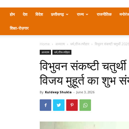
होम
देश
विदेश
छत्तीसगढ़
राज्य
राजनीतिक
मनोरं
शिक्षा-रोज़गार
Home
अध्यात्म
धर्म,तीज-त्यौहार
विभुवन संकष्टी चतुर्थी 202
अध्यात्म
धर्म,तीज-त्यौहार
विभुवन संकष्टी चतुर
विजय मुहूर्त का शुभ स
By
Kuldeep Shukla
-
June 3, 2026