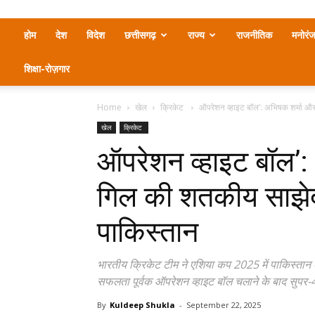
होम
देश
विदेश
छत्तीसगढ़
राज्य
राजनीतिक
मनोरं
शिक्षा-रोज़गार
Home
खेल
क्रिकेट
ऑपरेशन व्हाइट बॉल’: अभिषक शर्मा और
खेल
क्रिकेट
ऑपरेशन व्हाइट बॉल’
गिल की शतकीय साझेदा
पाकिस्तान
भारतीय क्रिकेट टीम ने एशिया कप 2025 में पाकिस्तान 
सफलता पूर्वक ऑपरेशन व्हाइट बॉल चलाने के बाद सुपर-4 क
By
Kuldeep Shukla
-
September 22, 2025