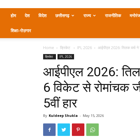
होम
देश
विदेश
छत्तीसगढ़
राज्य
राजनीतिक
मनोरं
शिक्षा-रोज़गार
Home
क्रिकेट
IPL 2026
आईपीएल 2026: तिलक वर्मा ने 
क्रिकेट
IPL 2026
आईपीएल 2026: तिलक 
6 विकेट से रोमांचक 
5वीं हार
By
Kuldeep Shukla
-
May 15, 2026