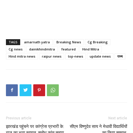
TAGS
amarnath yatra
Breaking News
Cg Breaking
Cg news
dainikhindmitra
featured
Hind Mitra
Hind mitra news
raipur news
top-news
update news
राज्य
Previous article
Next article
झारखंड पहुंचने पर कांग्रेस प्रभारी के.
सीएम विष्णुदेव साय ने मेधावी विद्यार्थियों
राजू का भव्य स्वागत, सुबोध कांत सहाय
का किया सम्मान;