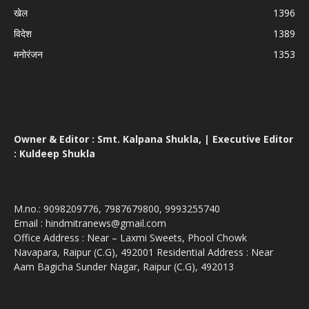
खेल
1396
विदेश
1389
मनोरंजन
1353
Owner & Editor : Smt. Kalpana Shukla, | Executive Editor
: Kuldeep Shukla
M.no.: 9098209776, 7987679800, 9993255740
Email : hindmitranews@gmail.com
Office Address : Near – Laxmi Sweets, Phool Chowk
Navapara, Raipur (C.G), 492001 Residential Address : Near
Aam Bagicha Sunder Nagar, Raipur (C.G), 492013