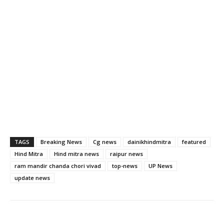
TAGS
Breaking News
Cg news
dainikhindmitra
featured
Hind Mitra
Hind mitra news
raipur news
ram mandir chanda chori vivad
top-news
UP News
update news