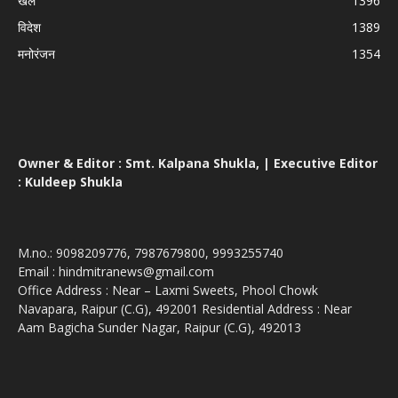
खेल
1396
विदेश
1389
मनोरंजन
1354
Owner & Editor : Smt. Kalpana Shukla, | Executive Editor
: Kuldeep Shukla
M.no.: 9098209776, 7987679800, 9993255740
Email : hindmitranews@gmail.com
Office Address : Near – Laxmi Sweets, Phool Chowk
Navapara, Raipur (C.G), 492001 Residential Address : Near
Aam Bagicha Sunder Nagar, Raipur (C.G), 492013