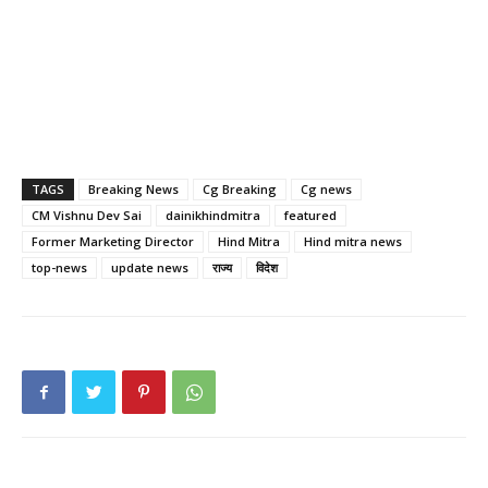
TAGS
Breaking News
Cg Breaking
Cg news
CM Vishnu Dev Sai
dainikhindmitra
featured
Former Marketing Director
Hind Mitra
Hind mitra news
top-news
update news
राज्य
विदेश