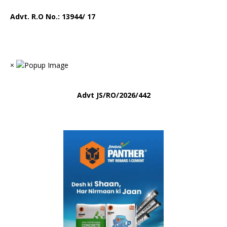
Advt. R.O No.:
13944/ 17
×
Advt
JS/RO/2026/442