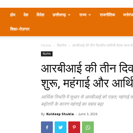
होम
देश
विदेश
छत्तीसगढ़
राज्य
राजनीतिक
मनोरं
शिक्षा-रोज़गार
Home
बिज़नेस
आरबीआई की तीन दिवसीय एमपीसी बैठक आज से शु
बिज़नेस
आरबीआई की तीन दिव
शुरू, महंगाई और आर्थि
आर्थिक स्थिति में सुधार से आरबीआई को राहत; महंगाई क
बढ़ोतरी के कारण महंगाई का दबाव बढ़ा
By
Kuldeep Shukla
-
June 3, 2026