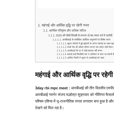
महंगाई और आर्थिक वृद्धि पर रहेगी नजर
आर्थिक परिदृश्य और अधिक जटिल
2026 की चौथी तिमाही से लगभग दो बार ब्याज दरों में कटौती
आरबीआई के संशोधित आर्थिक अनुमानों पर विशेष ध्यान
खुदरा कीमतों में हुई बढ़ोतरी के कारण महंगाई का दबाव बढ़
कच्चे तेल की औसत कीमत लगभग 90 डॉलर प्रति बैरल र
आरबीआई रेपो दर में कोई बदलाव नहीं करेगा
महंगाई कई तिमाहियों तक 5 प्रतिशत से ऊपर रह सकती ह
आर्थिक स्थिति में सुधार से आरबीआई को राहत
महंगाई और आर्थिक वृद्धि पर रहेग
3day rbi mpc meet :
आरबीआई की तीन दिवसीय एमपीसी 
आरबीआई गवर्नर संजय मल्होत्रा शुक्रवार को नीतिगत फैसलों 
पश्चिम एशिया में भू-राजनीतिक तनाव लगातार बना हुआ है और व
देखने को मिल रहा है।