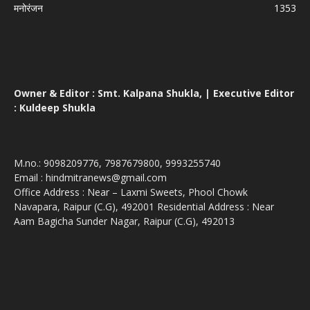
मनोरंजन
1353
Owner & Editor : Smt. Kalpana Shukla, | Executive Editor
: Kuldeep Shukla
M.no.: 9098209776, 7987679800, 9993255740
Email : hindmitranews@gmail.com
Office Address : Near – Laxmi Sweets, Phool Chowk
Navapara, Raipur (C.G), 492001 Residential Address : Near
Aam Bagicha Sunder Nagar, Raipur (C.G), 492013