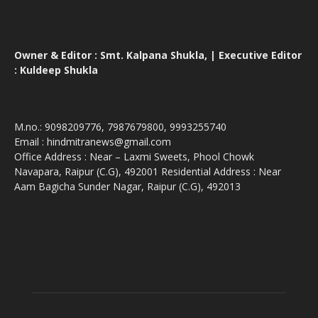
Owner & Editor : Smt. Kalpana Shukla, | Executive Editor
: Kuldeep Shukla
M.no.: 9098209776, 7987679800, 9993255740
Email : hindmitranews@gmail.com
Office Address : Near – Laxmi Sweets, Phool Chowk
Navapara, Raipur (C.G), 492001 Residential Address : Near
Aam Bagicha Sunder Nagar, Raipur (C.G), 492013