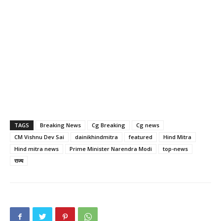
TAGS
Breaking News
Cg Breaking
Cg news
CM Vishnu Dev Sai
dainikhindmitra
featured
Hind Mitra
Hind mitra news
Prime Minister Narendra Modi
top-news
राज्य