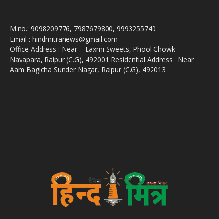
M.no.: 9098209776, 7987679800, 9993255740
Email : hindmitranews@gmail.com
Office Address : Near – Laxmi Sweets, Phool Chowk
Navapara, Raipur (C.G), 492001 Residential Address : Near
Aam Bagicha Sunder Nagar, Raipur (C.G), 492013